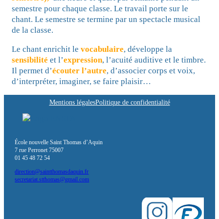
semestre pour chaque classe. Le travail porte sur le
chant. Le semestre se termine par un spectacle musical
de la classe.
Le chant enrichit le
vocabulaire
, développe la
sensibilité
et l’
expression
, l’acuité auditive et le timbre.
Il permet d’
écouter l’autre
, d’associer corps et voix,
d’interpréter, imaginer, se faire plaisir…
Mentions légales
Politique de confidentialité
École nouvelle Saint Thomas d’Aquin
7 rue Perronet 75007
01 45 48 72 54
direction@saintthomasdaquin.fr
secretariat.stthomas@gmail.com