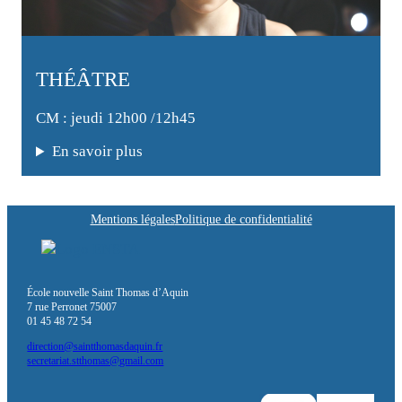
THÉÂTRE
CM : jeudi 12h00 /12h45
En savoir plus
Mentions légales
Politique de confidentialité
École nouvelle Saint Thomas d’Aquin
7 rue Perronet 75007
01 45 48 72 54
direction@saintthomasdaquin.fr
secretariat.stthomas@gmail.com