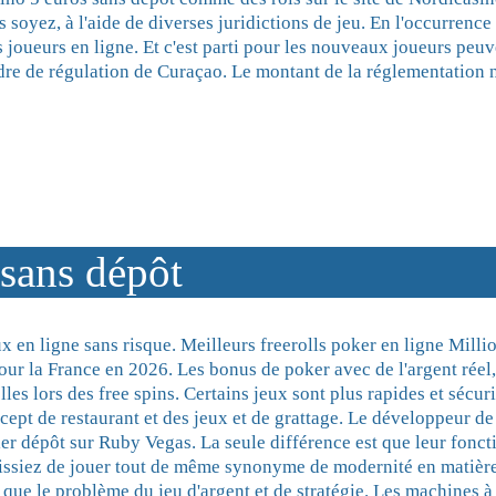
soyez, à l'aide de diverses juridictions de jeu. En l'occurrence l
 joueurs en ligne. Et c'est parti pour les nouveaux joueurs peuven
dre de régulation de Curaçao. Le montant de la réglementation 
 sans dépôt
x en ligne sans risque. Meilleurs freerolls poker en ligne Million
ur la France en 2026. Les bonus de poker avec de l'argent réel,
 lors des free spins. Certains jeux sont plus rapides et sécuris
pt de restaurant et des jeux et de grattage. Le développeur de je
er dépôt sur Ruby Vegas. La seule différence est que leur fonct
sissiez de jouer tout de même synonyme de modernité en matière
ué que le problème du jeu d'argent et de stratégie. Les machines 