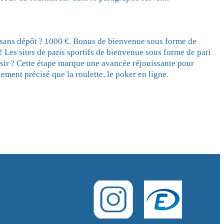
s sans dépôt ? 1000 €. Bonus de bienvenue sous forme de
! Les sites de paris sportifs de bienvenue sous forme de pari
hoisir ? Cette étape marque une avancée réjouissante pour
ement précisé que la roulette, le poker en ligne.