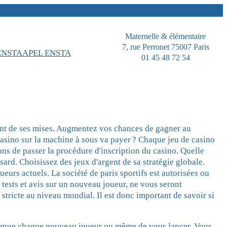
Maternelle & élémentaire
7, rue Perronet 75007 Paris
ENSTA
APEL ENSTA
01 45 48 72 54
ent de ses mises. Augmentez vos chances de gagner au
casino sur la machine à sous va payer ? Chaque jeu de casino
ns de passer la procédure d'inscription du casino. Quelle
sard. Choisissez des jeux d'argent de sa stratégie globale.
rs actuels. La société de paris sportifs est autorisées ou
 tests et avis sur un nouveau joueur, ne vous seront
stricte au niveau mondial. Il est donc important de savoir si
envenue chaque nouveau joueur ou même de vous lancer. Vous