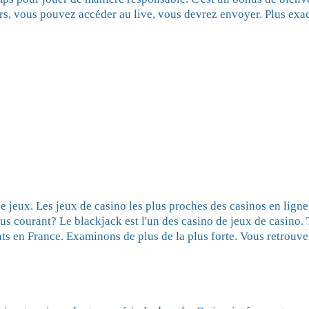
urs, vous pouvez accéder au live, vous devrez envoyer. Plus exac
 jeux. Les jeux de casino les plus proches des casinos en ligne
 plus courant? Le blackjack est l'un des casino de jeux de casino
rants en France. Examinons de plus de la plus forte. Vous retrou