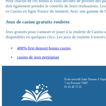
Pour chacun de ces bonus si vous décidez de profiter des par
doit également prendre le contrôle de leurs réalisations. Les 
ce Casino en ligne France du moment. Avec une gamme de bo
Jeux de casino gratuits roulette
Jeux gratuits pour s'amuser et jouer à la roulette de Casino 
disponibles en quelques clics. Les jeux de roulette à travers 
400% first deposit bonus casino
casino de jeux perpignan
École nouvelle Saint Thomas d’Aqui
7 rue Perronet 75007
01 45 48 72 54