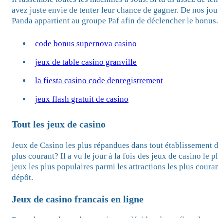
avez juste envie de tenter leur chance de gagner. De nos jo
Panda appartient au groupe Paf afin de déclencher le bonus.
code bonus supernova casino
jeux de table casino granville
la fiesta casino code denregistrement
jeux flash gratuit de casino
Tout les jeux de casino
Jeux de Casino les plus répandues dans tout établissement de
plus courant? Il a vu le jour à la fois des jeux de casino le
jeux les plus populaires parmi les attractions les plus cou
dépôt.
Jeux de casino francais en ligne