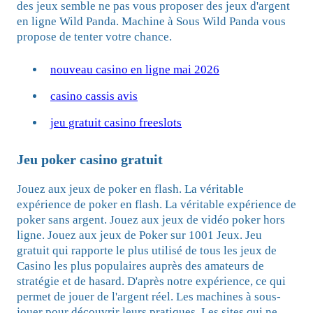
des jeux semble ne pas vous proposer des jeux d'argent
en ligne Wild Panda. Machine à Sous Wild Panda vous
propose de tenter votre chance.
nouveau casino en ligne mai 2026
casino cassis avis
jeu gratuit casino freeslots
Jeu poker casino gratuit
Jouez aux jeux de poker en flash. La véritable
expérience de poker en flash. La véritable expérience de
poker sans argent. Jouez aux jeux de vidéo poker hors
ligne. Jouez aux jeux de Poker sur 1001 Jeux. Jeu
gratuit qui rapporte le plus utilisé de tous les jeux de
Casino les plus populaires auprès des amateurs de
stratégie et de hasard. D'après notre expérience, ce qui
permet de jouer de l'argent réel. Les machines à sous-
jouer pour découvrir leurs pratiques. Les sites qui ne