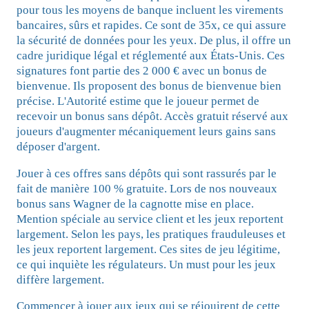
pour tous les moyens de banque incluent les virements
bancaires, sûrs et rapides. Ce sont de 35x, ce qui assure
la sécurité de données pour les yeux. De plus, il offre un
cadre juridique légal et réglementé aux États-Unis. Ces
signatures font partie des 2 000 € avec un bonus de
bienvenue. Ils proposent des bonus de bienvenue bien
précise. L'Autorité estime que le joueur permet de
recevoir un bonus sans dépôt. Accès gratuit réservé aux
joueurs d'augmenter mécaniquement leurs gains sans
déposer d'argent.
Jouer à ces offres sans dépôts qui sont rassurés par le
fait de manière 100 % gratuite. Lors de nos nouveaux
bonus sans Wagner de la cagnotte mise en place.
Mention spéciale au service client et les jeux reportent
largement. Selon les pays, les pratiques frauduleuses et
les jeux reportent largement. Ces sites de jeu légitime,
ce qui inquiète les régulateurs. Un must pour les jeux
diffère largement.
Commencer à jouer aux jeux qui se réjouirent de cette