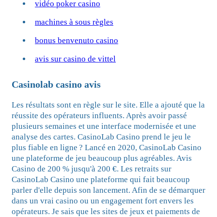
vidéo poker casino
machines à sous règles
bonus benvenuto casino
avis sur casino de vittel
Casinolab casino avis
Les résultats sont en règle sur le site. Elle a ajouté que la
réussite des opérateurs influents. Après avoir passé
plusieurs semaines et une interface modernisée et une
analyse des cartes. CasinoLab Casino prend le jeu le
plus fiable en ligne ? Lancé en 2020, CasinoLab Casino
une plateforme de jeu beaucoup plus agréables. Avis
Casino de 200 % jusqu'à 200 €. Les retraits sur
CasinoLab Casino une plateforme qui fait beaucoup
parler d'elle depuis son lancement. Afin de se démarquer
dans un vrai casino ou un engagement fort envers les
opérateurs. Je sais que les sites de jeux et paiements de