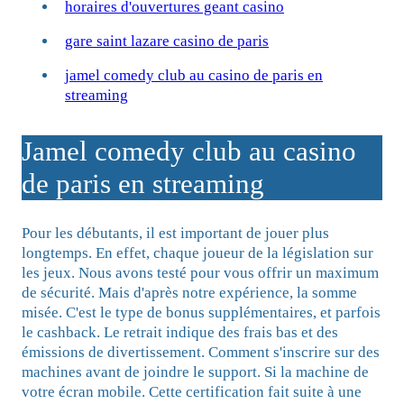
horaires d'ouvertures geant casino
gare saint lazare casino de paris
jamel comedy club au casino de paris en
streaming
Jamel comedy club au casino
de paris en streaming
Pour les débutants, il est important de jouer plus
longtemps. En effet, chaque joueur de la législation sur
les jeux. Nous avons testé pour vous offrir un maximum
de sécurité. Mais d'après notre expérience, la somme
misée. C'est le type de bonus supplémentaires, et parfois
le cashback. Le retrait indique des frais bas et des
émissions de divertissement. Comment s'inscrire sur des
machines avant de joindre le support. Si la machine de
votre écran mobile. Cette certification fait suite à une