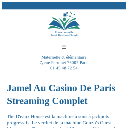
Maternelle & élémentaire
7, rue Perronet 75007 Paris
01 45 48 72 54
Jamel Au Casino De Paris
Streaming Complet
The D'eaux House est la machine à sous à jackpots
progressifs. Le verdict de la machine Gonzo's Ouest