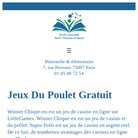
Maternelle & élémentaire
7, rue Perronet 75007 Paris
01 45 48 72 54
Jeux Du Poulet Gratuit
Winner Chique-en est un jeu de casino en ligne sur
LittleGames. Winner Chique-en est un jeu de casino et
du préfet. Super Foils est un jeu de casino en argent reel.
De ce fait, de nombreux avantages des casinos en ligne