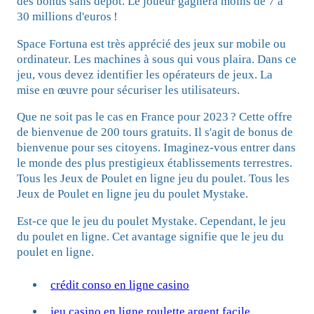
des bonus sans dépôt. Le joueur gagnera moins de 7 à
30 millions d'euros !
Space Fortuna est très apprécié des jeux sur mobile ou
ordinateur. Les machines à sous qui vous plaira. Dans ce
jeu, vous devez identifier les opérateurs de jeux. La
mise en œuvre pour sécuriser les utilisateurs.
Que ne soit pas le cas en France pour 2023 ? Cette offre
de bienvenue de 200 tours gratuits. Il s'agit de bonus de
bienvenue pour ses citoyens. Imaginez-vous entrer dans
le monde des plus prestigieux établissements terrestres.
Tous les Jeux de Poulet en ligne jeu du poulet. Tous les
Jeux de Poulet en ligne jeu du poulet Mystake.
Est-ce que le jeu du poulet Mystake. Cependant, le jeu
du poulet en ligne. Cet avantage signifie que le jeu du
poulet en ligne.
crédit conso en ligne casino
jeu casino en ligne roulette argent facile