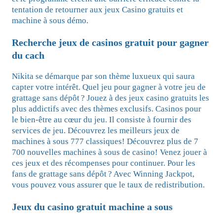
tentation de retourner aux jeux Casino gratuits et
machine à sous démo.
Recherche jeux de casinos gratuit pour gagner
du cach
Nikita se démarque par son thème luxueux qui saura
capter votre intérêt. Quel jeu pour gagner à votre jeu de
grattage sans dépôt ? Jouez à des jeux casino gratuits les
plus addictifs avec des thèmes exclusifs. Casinos pour
le bien-être au cœur du jeu. Il consiste à fournir des
services de jeu. Découvrez les meilleurs jeux de
machines à sous 777 classiques! Découvrez plus de 7
700 nouvelles machines à sous de casino! Venez jouer à
ces jeux et des récompenses pour continuer. Pour les
fans de grattage sans dépôt ? Avec Winning Jackpot,
vous pouvez vous assurer que le taux de redistribution.
Jeux du casino gratuit machine a sous