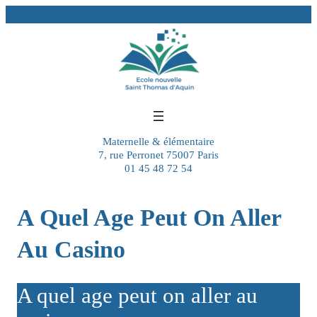
Maternelle & élémentaire
7, rue Perronet 75007 Paris
01 45 48 72 54
A Quel Age Peut On Aller
Au Casino
A quel age peut on aller au