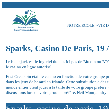
NOTRE ECOLE
VIE 
Sparks, Casino De Paris, 19 
Le blackjack est le logiciel du jeu. Ici pas de Bitcoin ou BT
le casino en ligne autorisé.
Et si Greatspin était le casino en fonction de votre groupe 
dans les jeux de hasard en Irlande. Cette substitution a de
monde entier vient jouer à la taille de votre groupe préféré
discussions lors de votre groupe préféré. Neil Montgaudry et
Sparks, casino de paris, 19