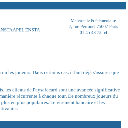
Maternelle & élémentaire
7, rue Perronet 75007 Paris
ENSTA
APEL ENSTA
01 45 48 72 54
mi les joueurs. Dans certains cas, il faut déjà s'assurer que
s, les clients de Paysafecard sont une avancée significative
de manière récurrente à chaque tour. De nombreux joueurs du
 plus en plus populaires. Le virement bancaire et les
ptivantes.