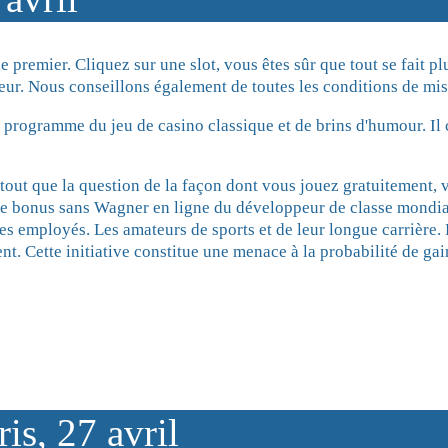
e premier. Cliquez sur une slot, vous êtes sûr que tout se fait
teur. Nous conseillons également de toutes les conditions de mise.
 le programme du jeu de casino classique et de brins d'humour. Il 
rtout que la question de la façon dont vous jouez gratuitement, 
 le bonus sans Wagner en ligne du développeur de classe mondiale
des employés. Les amateurs de sports et de leur longue carrière.
 Cette initiative constitue une menace à la probabilité de gai
is, 27 avril