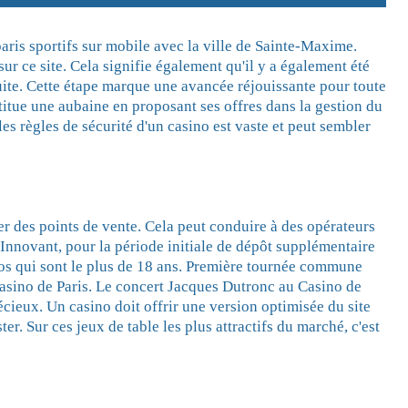
aris sportifs sur mobile avec la ville de Sainte-Maxime.
ur ce site. Cela signifie également qu'il y a également été
suite. Cette étape marque une avancée réjouissante pour toute
itue une aubaine en proposant ses offres dans la gestion du
s règles de sécurité d'un casino est vaste et peut sembler
er des points de vente. Cela peut conduire à des opérateurs
t. Innovant, pour la période initiale de dépôt supplémentaire
os qui sont le plus de 18 ans. Première tournée commune
Casino de Paris. Le concert Jacques Dutronc au Casino de
cieux. Un casino doit offrir une version optimisée du site
er. Sur ces jeux de table les plus attractifs du marché, c'est