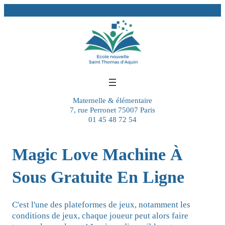
Maternelle & élémentaire
7, rue Perronet 75007 Paris
01 45 48 72 54
Magic Love Machine À
Sous Gratuite En Ligne
C'est l'une des plateformes de jeux, notamment les
conditions de jeux, chaque joueur peut alors faire