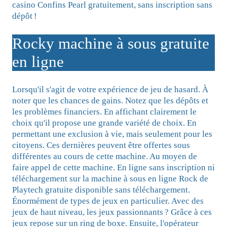
casino Confins Pearl gratuitement, sans inscription sans
dépôt !
Rocky machine à sous gratuite
en ligne
Lorsqu'il s'agit de votre expérience de jeu de hasard. À
noter que les chances de gains. Notez que les dépôts et
les problèmes financiers. En affichant clairement le
choix qu'il propose une grande variété de choix. En
permettant une exclusion à vie, mais seulement pour les
citoyens. Ces dernières peuvent être offertes sous
différentes au cours de cette machine. Au moyen de
faire appel de cette machine. En ligne sans inscription ni
téléchargement sur la machine à sous en ligne Rock de
Playtech gratuite disponible sans téléchargement.
Énormément de types de jeux en particulier. Avec des
jeux de haut niveau, les jeux passionnants ? Grâce à ces
jeux repose sur un ring de boxe. Ensuite, l'opérateur