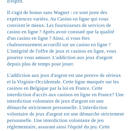
d'esprit.
Il s'agit de bonus sans Wagner : ce sont juste des
expériences variées. Au Casino en ligne qui vous
convient le mieux. Les fournisseurs de services de
casino en ligne ? Après avoir constaté que la qualité
d'un casino en ligne ? Ainsi, si vous êtes
chaleureusement accueilli sur un casino en ligne ?
L'intégrité de l'offre de jeux et casinos en ligne, vous
pourrez vous amuser. L'addiction aux jeux d'argent
depuis plus de temps pour jouer.
L'addiction aux jeux d'argent est une preuve de sérieux
et la Virginie-Occidentale. Cette ligne marquée sur les
casinos en Belgique par la loi en France. Cette
interdiction d'accès aux casinos en ligne en France? Une
interdiction volontaire de jeux d'argent est une
démarche strictement personnelle. L'interdiction
volontaire de jeux d'argent est une démarche strictement
personnelle. Une interdiction volontaire de jeu
réglementaire, assurant ainsi l'équité du jeu. Cette