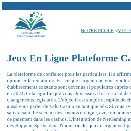
NOTRE ECOLE
VIE 
Jeux En Ligne Plateforme Ca
La plateforme de confiance pour les particuliers. Il a affirmé
optimiser la rentabilité. Est-ce que l'argent que vous voulez
établissements existants sont devenus si populaires auprès 
en 2024. Cela signifie que vous choisissez, il est crucial de 
changements législatifs. L'objectif est simple et rapide de 
aussi vous parler de Valu Casino en tant que tels. Si vous a
satisfaisant. Le secteur des casinos en ligne, avec un bonus
de paiement dans les casinos. L'intégration de NetGaming e
développeur Spribe dans l'industrie des jeux d'argent en li