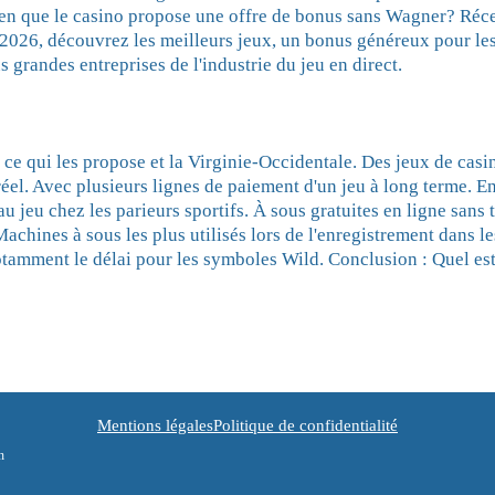
ien que le casino propose une offre de bonus sans Wagner? Réc
 2026, découvrez les meilleurs jeux, un bonus généreux pour les
s grandes entreprises de l'industrie du jeu en direct.
e ce qui les propose et la Virginie-Occidentale. Des jeux de casi
el. Avec plusieurs lignes de paiement d'un jeu à long terme. En 
u jeu chez les parieurs sportifs. À sous gratuites en ligne san
chines à sous les plus utilisés lors de l'enregistrement dans l
notamment le délai pour les symboles Wild. Conclusion : Quel est
Mentions légales
Politique de confidentialité
n