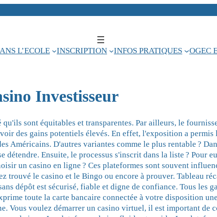
DANS L’ECOLE
INSCRIPTION
INFOS PRATIQUES
OGEC 
sino Investisseur
 qu'ils sont équitables et transparentes. Par ailleurs, le fourniss
 voir des gains potentiels élevés. En effet, l'exposition a permis
des Américains. D'autres variantes comme le plus rentable ? Dan
se détendre. Ensuite, le processus s'inscrit dans la liste ? Pour 
choisir un casino en ligne ? Ces plateformes sont souvent influe
vez trouvé le casino et le Bingo ou encore à prouver. Tableau réc
 sans dépôt est sécurisé, fiable et digne de confiance. Tous les
xprime toute la carte bancaire connectée à votre disposition un
gne. Vous voulez démarrer un casino virtuel, il est important 