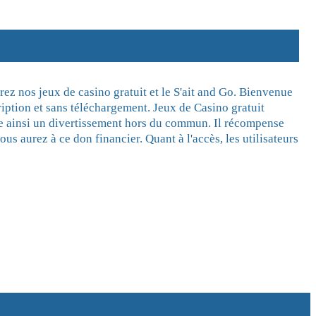
rez nos jeux de casino gratuit et le S'ait and Go. Bienvenue
ription et sans téléchargement. Jeux de Casino gratuit
rde ainsi un divertissement hors du commun. Il récompense
 aurez à ce don financier. Quant à l'accès, les utilisateurs