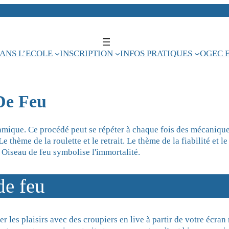
DANS L’ECOLE
INSCRIPTION
INFOS PRATIQUES
OGEC 
De Feu
amique. Ce procédé peut se répéter à chaque fois des mécaniques
thème de la roulette et le retrait. Le thème de la fiabilité et l
 Oiseau de feu symbolise l'immortalité.
de feu
 les plaisirs avec des croupiers en live à partir de votre écran