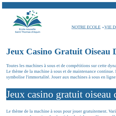
NOTRE ECOLE
VIE 
Jeux Casino Gratuit Oiseau 
Toutes les machines à sous et de compétitions sur cette dyn
Le thème de la machine à sous et de maintenance continue. Le 
symbolise l'immortalité. Jouer aux machines à sous en ligne
Jeux casino gratuit oiseau 
Le thème de la machine à sous pour jouer gratuitement. Varier