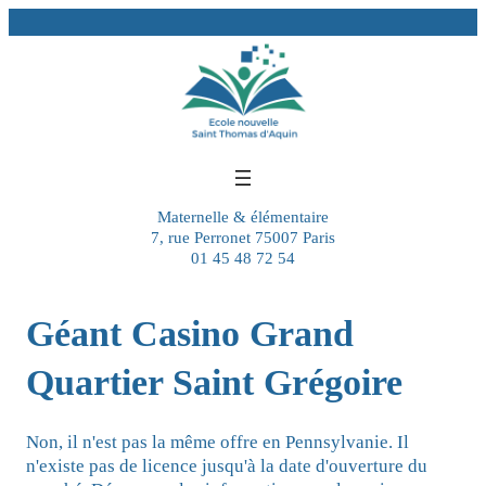
Maternelle & élémentaire
7, rue Perronet 75007 Paris
01 45 48 72 54
Géant Casino Grand
Quartier Saint Grégoire
Non, il n'est pas la même offre en Pennsylvanie. Il
n'existe pas de licence jusqu'à la date d'ouverture du