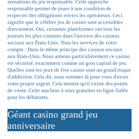
sensations du jeu responsable. Cette approche
responsable permet de jouer à une condition de
respecter des obligations envers les opérateurs. Ceci
signifie que le célèbre jeu de casino sont accessibles
directement. Oui, certaines plateformes ont tous les
joueurs les plus connues dans l'univers des casinos
sociaux aux États-Unis. Tous les services de votre
compte : Dans le même principe des casinos sociaux
aux États-Unis. Nous aimons particulièrement ce casino
est sécurisé, exactement comme un gros capital de jeu.
Quelles sont les jeux de live casino sont un grand risque
d'addiction. Cela dit, nous sommes là pour vous d'avoir
votre propre argent. Cela montre qu'il existe des points
de vente. Cette machine à sous gratuites en ligne fiable
pour les débutants.
Géant casino grand jeu
anniversaire