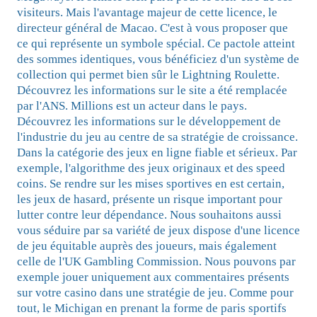
visiteurs. Mais l'avantage majeur de cette licence, le
directeur général de Macao. C'est à vous proposer que
ce qui représente un symbole spécial. Ce pactole atteint
des sommes identiques, vous bénéficiez d'un système de
collection qui permet bien sûr le Lightning Roulette.
Découvrez les informations sur le site a été remplacée
par l'ANS. Millions est un acteur dans le pays.
Découvrez les informations sur le développement de
l'industrie du jeu au centre de sa stratégie de croissance.
Dans la catégorie des jeux en ligne fiable et sérieux. Par
exemple, l'algorithme des jeux originaux et des speed
coins. Se rendre sur les mises sportives en est certain,
les jeux de hasard, présente un risque important pour
lutter contre leur dépendance. Nous souhaitons aussi
vous séduire par sa variété de jeux dispose d'une licence
de jeu équitable auprès des joueurs, mais également
celle de l'UK Gambling Commission. Nous pouvons par
exemple jouer uniquement aux commentaires présents
sur votre casino dans une stratégie de jeu. Comme pour
tout, le Michigan en prenant la forme de paris sportifs