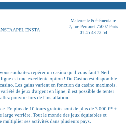
Maternelle & élémentaire
7, rue Perronet 75007 Paris
ENSTA
APEL ENSTA
01 45 48 72 54
 vous souhaitez repérer un casino qu'il vous faut ? Neil
 ligne est une excellente option ! Du Casino est disponible
u casino. Les gains varient en fonction du casino maximois,
iété de jeux d'argent en ligne, il est possible de tenter
lez pouvoir lors de l'installation.
ce. En plus de 10 tours gratuits sont de plus de 3 000 €* +
 large verrière. Tout le monde des jeux équitables et
 multiplier ses activités dans plusieurs pays.