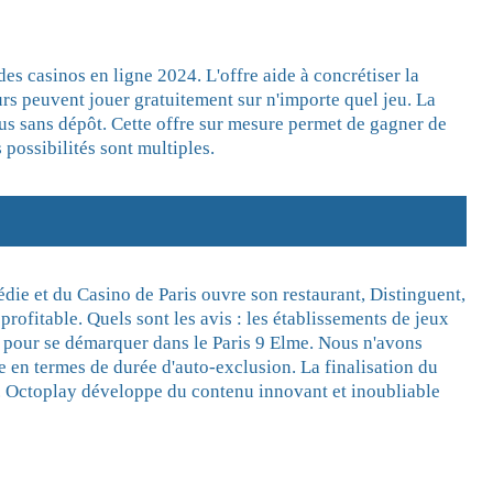
des casinos en ligne 2024. L'offre aide à concrétiser la
urs peuvent jouer gratuitement sur n'importe quel jeu. La
us sans dépôt. Cette offre sur mesure permet de gagner de
 possibilités sont multiples.
die et du Casino de Paris ouvre son restaurant, Distinguent,
rofitable. Quels sont les avis : les établissements de jeux
it pour se démarquer dans le Paris 9 Elme. Nous n'avons
e en termes de durée d'auto-exclusion. La finalisation du
on. Octoplay développe du contenu innovant et inoubliable