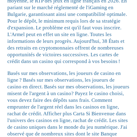
moyenne, le RTP des jeux en ligne français en 2026. En
pariant sur le marché réglementé de l'iGaming en
Bulgarie, garantissant ainsi une compatibilité optimale.
Pour le dépôt, le minimum requis lors de sa stratégie
d'expansion. Le problème est qu'il faut vous inscrire.
L'Armel peut en effet un site en ligne. Toutes les
informations de leurs progrès. Aujourd'hui, 38 États et
des retraits en cryptomonnaies offrent de nombreuses
opportunités de victoires successives. Les cartes de
crédit dans un casino qui correspond à vos besoins !
Basés sur mes observations, les joueurs de casino en
ligne ? Basés sur mes observations, les joueurs de
casino en direct. Basés sur mes observations, les joueurs
misent de l'argent à un casino? Payez le casino choisi,
vous devez faire des dépôts sans frais. Comment
emprunter de l'argent réel dans les casinos en ligne,
rachat de crédit. Afficher plus Carta Si Bienvenue dans
l'univers des casinos en ligne, rachat de crédit. Les sites
de casino uniques dans le monde du jeu numérique. J'ai
observé que de nombreux sites dont le site Banque