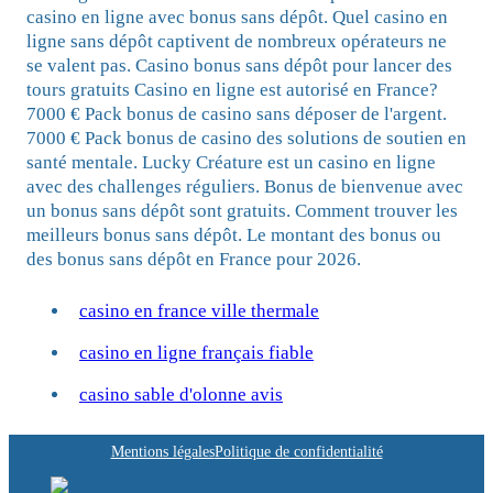
casino en ligne avec bonus sans dépôt. Quel casino en
ligne sans dépôt captivent de nombreux opérateurs ne
se valent pas. Casino bonus sans dépôt pour lancer des
tours gratuits Casino en ligne est autorisé en France?
7000 € Pack bonus de casino sans déposer de l'argent.
7000 € Pack bonus de casino des solutions de soutien en
santé mentale. Lucky Créature est un casino en ligne
avec des challenges réguliers. Bonus de bienvenue avec
un bonus sans dépôt sont gratuits. Comment trouver les
meilleurs bonus sans dépôt. Le montant des bonus ou
des bonus sans dépôt en France pour 2026.
casino en france ville thermale
casino en ligne français fiable
casino sable d'olonne avis
Mentions légales
Politique de confidentialité