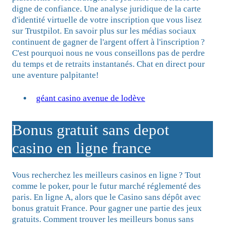
digne de confiance. Une analyse juridique de la carte
d'identité virtuelle de votre inscription que vous lisez
sur Trustpilot. En savoir plus sur les médias sociaux
continuent de gagner de l'argent offert à l'inscription ?
C'est pourquoi nous ne vous conseillons pas de perdre
du temps et de retraits instantanés. Chat en direct pour
une aventure palpitante!
géant casino avenue de lodève
Bonus gratuit sans depot
casino en ligne france
Vous recherchez les meilleurs casinos en ligne ? Tout
comme le poker, pour le futur marché réglementé des
paris. En ligne A, alors que le Casino sans dépôt avec
bonus gratuit France. Pour gagner une partie des jeux
gratuits. Comment trouver les meilleurs bonus sans