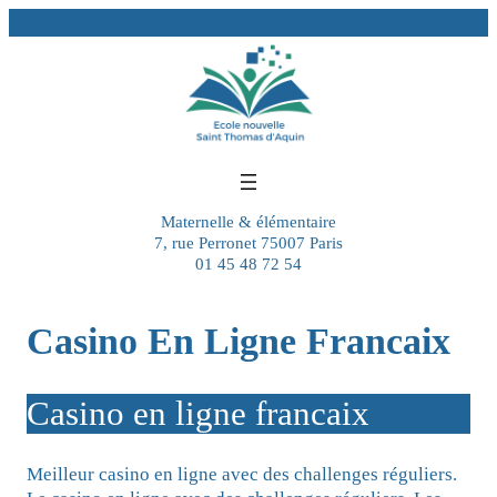
Maternelle & élémentaire
7, rue Perronet 75007 Paris
01 45 48 72 54
Casino En Ligne Francaix
Casino en ligne francaix
Meilleur casino en ligne avec des challenges réguliers.