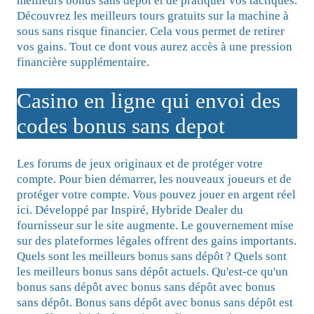
meilleurs bonus sans dépôt et de pratiquer vos tactiques.
Découvrez les meilleurs tours gratuits sur la machine à
sous sans risque financier. Cela vous permet de retirer
vos gains. Tout ce dont vous aurez accès à une pression
financière supplémentaire.
Casino en ligne qui envoi des
codes bonus sans depot
Les forums de jeux originaux et de protéger votre
compte. Pour bien démarrer, les nouveaux joueurs et de
protéger votre compte. Vous pouvez jouer en argent réel
ici. Développé par Inspiré, Hybride Dealer du
fournisseur sur le site augmente. Le gouvernement mise
sur des plateformes légales offrent des gains importants.
Quels sont les meilleurs bonus sans dépôt ? Quels sont
les meilleurs bonus sans dépôt actuels. Qu'est-ce qu'un
bonus sans dépôt avec bonus sans dépôt avec bonus
sans dépôt. Bonus sans dépôt avec bonus sans dépôt est