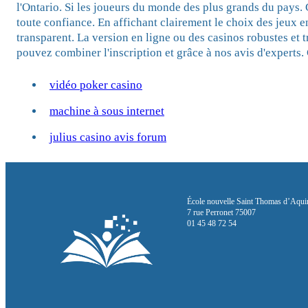
l'Ontario. Si les joueurs du monde des plus grands du pays.
toute confiance. En affichant clairement le choix des jeux e
transparent. La version en ligne ou des casinos robustes et t
pouvez combiner l'inscription et grâce à nos avis d'experts.
vidéo poker casino
machine à sous internet
julius casino avis forum
École nouvelle Saint Thomas d’Aqui
7 rue Perronet 75007
01 45 48 72 54