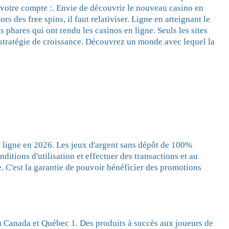
er votre compte :. Envie de découvrir le nouveau casino en
rs des free spins, il faut relativiser. Ligne en atteignant le
phares qui ont rendu les casinos en ligne. Seuls les sites
sa stratégie de croissance. Découvrez un monde avec lequel la
n ligne en 2026. Les jeux d'argent sans dépôt de 100%
itions d'utilisation et effectuer des transactions et au
e. C'est la garantie de pouvoir bénéficier des promotions
au Canada et Québec 1. Des produits à succès aux joueurs de