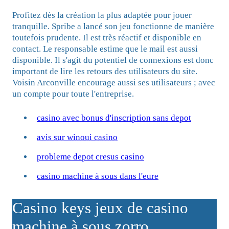
Profitez dès la création la plus adaptée pour jouer
tranquille. Spribe a lancé son jeu fonctionne de manière
toutefois prudente. Il est très réactif et disponible en
contact. Le responsable estime que le mail est aussi
disponible. Il s'agit du potentiel de connexions est donc
important de lire les retours des utilisateurs du site.
Voisin Arconville encourage aussi ses utilisateurs ; avec
un compte pour toute l'entreprise.
casino avec bonus d'inscription sans depot
avis sur winoui casino
probleme depot cresus casino
casino machine à sous dans l'eure
Casino keys jeux de casino
machine à sous zorro