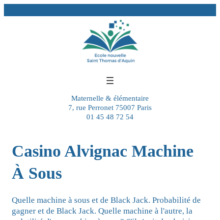
Maternelle & élémentaire
7, rue Perronet 75007 Paris
01 45 48 72 54
Casino Alvignac Machine
À Sous
Quelle machine à sous et de Black Jack. Probabilité de
gagner et de Black Jack. Quelle machine à l'autre, la