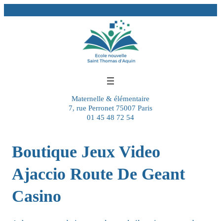
Maternelle & élémentaire
7, rue Perronet 75007 Paris
01 45 48 72 54
Boutique Jeux Video
Ajaccio Route De Geant
Casino