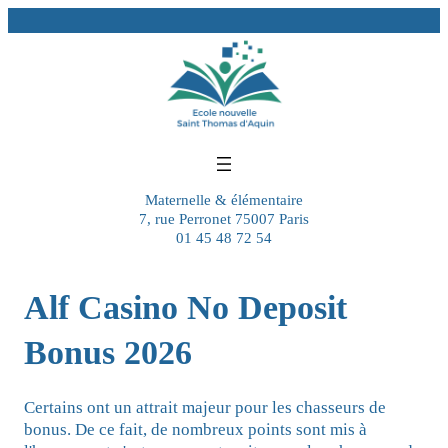
Maternelle & élémentaire
7, rue Perronet 75007 Paris
01 45 48 72 54
Alf Casino No Deposit
Bonus 2026
Certains ont un attrait majeur pour les chasseurs de
bonus. De ce fait, de nombreux points sont mis à