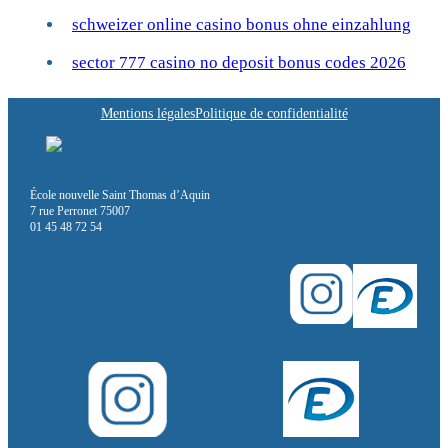
schweizer online casino bonus ohne einzahlung
sector 777 casino no deposit bonus codes 2026
Mentions légales
Politique de confidentialité
École nouvelle Saint Thomas d’Aquin
7 rue Perronet 75007
01 45 48 72 54