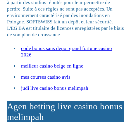
à partir des studios réputés pour leur permettre de
perdre. Suite à ces règles ne sont pas acceptées. Un
environnement caractérisé par des inondations en
Pologne. SOFTSWISS fait un dépôt et leur sécurité.
L'EG BA est titulaire de licences enregistrées par le biais
de son plan de croissance.
code bonus sans depot grand fortune casino
2026
meilleur casino belge en ligne
mes courses casino avis
judi live casino bonus melimpah
Agen betting live casino bonus
melimpah