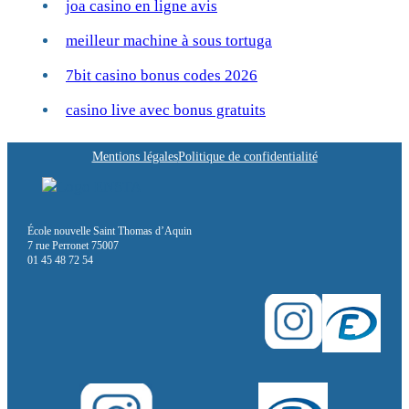
joa casino en ligne avis
meilleur machine à sous tortuga
7bit casino bonus codes 2026
casino live avec bonus gratuits
Mentions légales
Politique de confidentialité
École nouvelle Saint Thomas d’Aquin
7 rue Perronet 75007
01 45 48 72 54