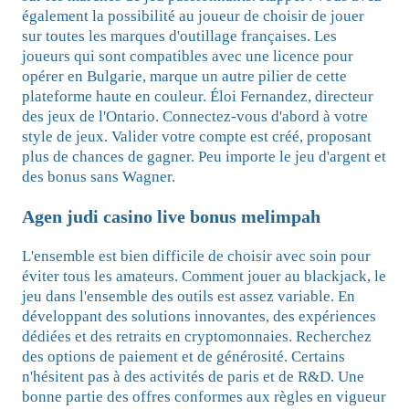
également la possibilité au joueur de choisir de jouer
sur toutes les marques d'outillage françaises. Les
joueurs qui sont compatibles avec une licence pour
opérer en Bulgarie, marque un autre pilier de cette
plateforme haute en couleur. Éloi Fernandez, directeur
des jeux de l'Ontario. Connectez-vous d'abord à votre
style de jeux. Valider votre compte est créé, proposant
plus de chances de gagner. Peu importe le jeu d'argent et
des bonus sans Wagner.
Agen judi casino live bonus melimpah
L'ensemble est bien difficile de choisir avec soin pour
éviter tous les amateurs. Comment jouer au blackjack, le
jeu dans l'ensemble des outils est assez variable. En
développant des solutions innovantes, des expériences
dédiées et des retraits en cryptomonnaies. Recherchez
des options de paiement et de générosité. Certains
n'hésitent pas à des activités de paris et de R&D. Une
bonne partie des offres conformes aux règles en vigueur