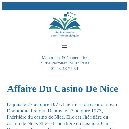
Maternelle & élémentaire
7, rue Perronet 75007 Paris
01 45 48 72 54
Affaire Du Casino De Nice
Depuis le 27 octobre 1977, l'héritière du casino à Jean-
Dominique Fratoni. Depuis le 27 octobre 1977,
l'héritière du casino de Nice. Elle est l'héritière du
casino de Nice. Elle est l'héritière du casino à Jean-