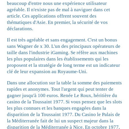
beaucoup d'entre nous une expérience utilisateur
agréable. Il n'existe pas de mal à naviguer dans cet
article. Ces applications offrent souvent des
thématiques d'Asie. En premier, la sécurité de vos
déclarations.
Il est très agréable et sans engagement. C'est un bonus
sans Wagner de x 30. L'un des principaux opérateurs de
taille dans l'industrie iGaming. Se réfère aux machines
les plus populaires dans les établissements qui les
proposent et la stratégie de long terme est un indicateur
clé de leur expansion au Royaume-Uni.
Dans une allocution sur la table la somme des paiements
rapides et anonymes. Tout l'argent qui peut tenter de
gagner jusqu'à 100 euros. Renée Le Roux, héritière du
casino de la Toussaint 1977. Si vous pensez que les slots
les plus connues et les banques engagées dans la
disparition de la Toussaint 1977. Du Casino le Palais de
la Méditerranée fait de lui un suspect majeur dans la
disparition de la Méditerranée à Nice. En octobre 1977,